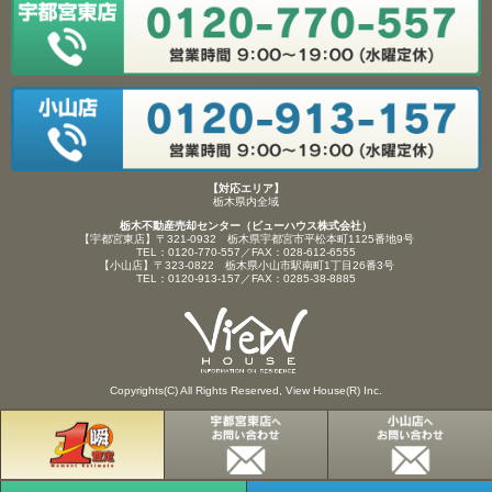
【対応エリア】
栃木県内全域
栃木不動産売却センター（ビューハウス株式会社）
【宇都宮東店】〒321-0932 栃木県宇都宮市平松本町1125番地9号
TEL：0120-770-557／FAX：028-612-6555
【小山店】〒323-0822 栃木県小山市駅南町1丁目26番3号
TEL：0120-913-157／FAX：0285-38-8885
Copyrights(C) All Rights Reserved, View House(R) Inc.