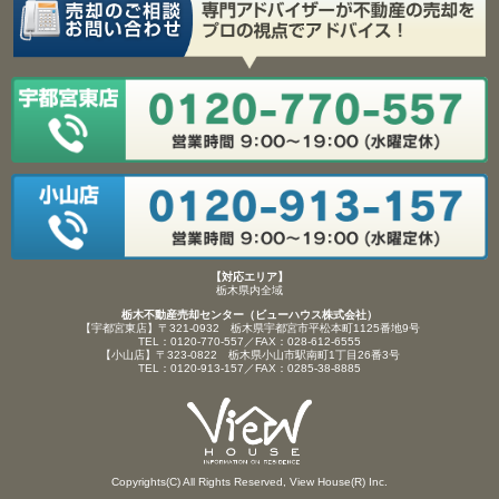
【対応エリア】
栃木県内全域
栃木不動産売却センター（ビューハウス株式会社）
【宇都宮東店】〒321-0932 栃木県宇都宮市平松本町1125番地9号
TEL：0120-770-557／FAX：028-612-6555
【小山店】〒323-0822 栃木県小山市駅南町1丁目26番3号
TEL：0120-913-157／FAX：0285-38-8885
Copyrights(C) All Rights Reserved, View House(R) Inc.