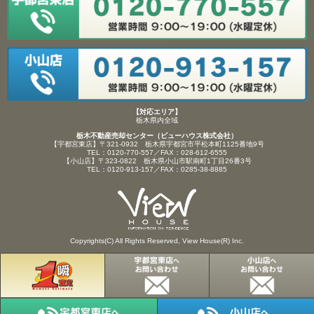
【対応エリア】
栃木県内全域
栃木不動産売却センター（ビューハウス株式会社）
【宇都宮東店】〒321-0932 栃木県宇都宮市平松本町1125番地9号
TEL：0120-770-557／FAX：028-612-6555
【小山店】〒323-0822 栃木県小山市駅南町1丁目26番3号
TEL：0120-913-157／FAX：0285-38-8885
Copyrights(C) All Rights Reserved, View House(R) Inc.