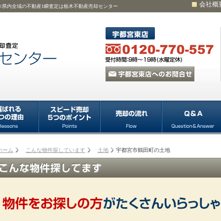
会社概
木県内全域の不動産1瞬査定は栃木不動産売却センター
ホーム
こんな物件探しています
土地
宇都宮市鶴田町の土地