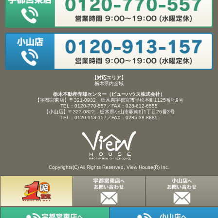
【対応エリア】
栃木県内全域
栃木不動産売却センター（ビューハウス株式会社）
【宇都宮東店】〒321-0932 栃木県宇都宮市平松本町1125番地9号
TEL：0120-770-557／FAX：028-612-6555
【小山店】〒323-0822 栃木県小山市駅南町1丁目26番3号
TEL：0120-913-157／FAX：0285-38-8885
Copyrights(C) All Rights Reserved, View House(R) Inc.