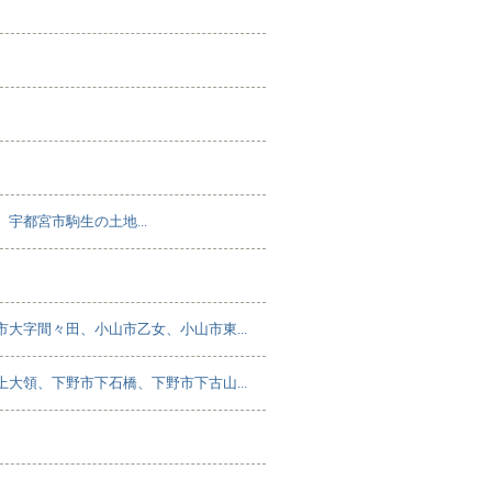
都宮市駒生の土地...
大字間々田、小山市乙女、小山市東...
大領、下野市下石橋、下野市下古山...