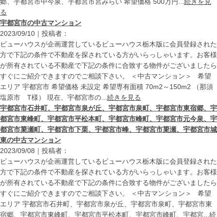
郷、宇都宮市中今泉、宇都宮市宮みらい 希望価格 500万円...
続きを見
る
宇都宮市の中古マンション
2023/09/10｜投稿者：
ビューハウスが企画運営しているビューハウス栃木版に会員登録された
方で下記の条件で不動産を探されている方がいらっしゃいます。お客様
が所有されている不動産で下記の条件に合致する物件がございましたら
すぐにご紹介できますのでご相談下さい。 ＜中古マンション＞ 希望
エリア 宇都宮市 希望価格 未設定 希望専有面積 70m2～150m2 （那須
塩原市 T様） 現在、宇都宮市の...
続きを見る
宇都宮市石井町、宇都宮市泉が丘、宇都宮市泉町、宇都宮市東宿郷、宇
都宮市東峰町、宇都宮市平松本町、宇都宮市峰町、宇都宮市元今泉、宇
都宮市簗瀬町、宇都宮市下栗、宇都宮市峰、宇都宮市簗瀬、宇都宮市城
東の中古マンション
2023/09/08｜投稿者：
ビューハウスが企画運営しているビューハウス栃木版に会員登録された
方で下記の条件で不動産を探されている方がいらっしゃいます。お客様
が所有されている不動産で下記の条件に合致する物件がございましたら
すぐにご紹介できますのでご相談下さい。 ＜中古マンション＞ 希望
エリア 宇都宮市石井町、宇都宮市泉が丘、宇都宮市泉町、宇都宮市東
宿郷、宇都宮市東峰町、宇都宮市平松本町、宇都宮市峰町、宇都宮...
続